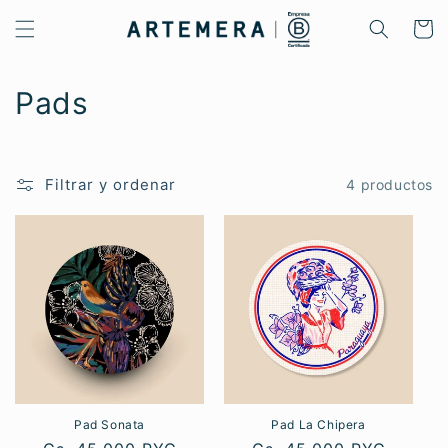
Ir
directamente
Carrito
al contenido
C
Pads
o
l
Filtrar y ordenar
4 productos
e
c
c
i
ó
n
Pad Sonata
Pad La Chipera