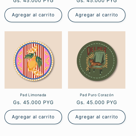
:
Precio
Gs. 45.000 PYG
Precio
Gs. 45.000 PYG
habitual
habitual
Agregar al carrito
Agregar al carrito
Pad Limonada
Pad Puro Corazón
Precio
Gs. 45.000 PYG
Precio
Gs. 45.000 PYG
habitual
habitual
Agregar al carrito
Agregar al carrito