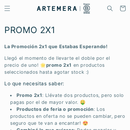
Ir
directamente
Carrito
al contenido
C
PROMO 2X1
o
La Promoción 2x1 que Estabas Esperando!
l
Llegó el momento de llevarte el doble por el
e
precio de uno! 🌟
promo 2x1
en productos
seleccionados hasta agotar stock :)
c
Lo que necesitas saber:
c
i
Promo 2x1
: Llévate dos productos, pero solo
pagas por el de mayor valor. 🤑
ó
Productos de feria o promoción
: Los
productos en oferta no se pueden cambiar, pero
n
seguro que te van a encantar! 😍
Combiná lo que quieras
: Podes mezclar y