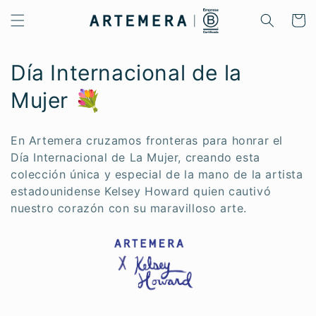
Ir
directamente
Carrito
al contenido
C
Día Internacional de la
o
Mujer 💐
l
En Artemera cruzamos fronteras para honrar el
e
Día Internacional de La Mujer, creando esta
colección única y especial de la mano de la artista
c
estadounidense Kelsey Howard quien cautivó
c
nuestro corazón con su maravilloso arte.
i
ó
n