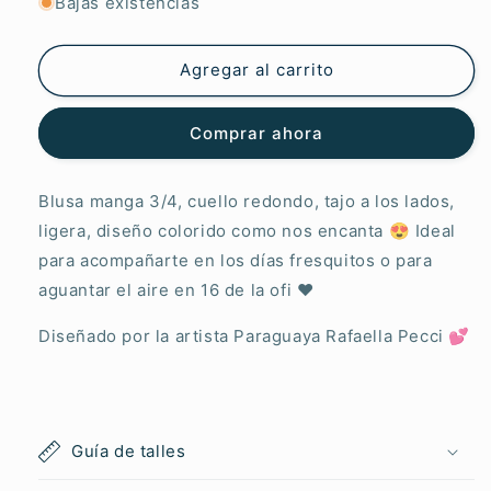
para
para
Bajas existencias
Artemera
Artemera
3/4
3/4
Armonía
Armonía
Agregar al carrito
Silvestre
Silvestre
Comprar ahora
Blusa manga 3/4, cuello redondo, tajo a los lados,
ligera, diseño colorido como nos encanta
😍
Ideal
para acompañarte en los días fresquitos o para
aguantar el aire en 16 de la ofi
♥︎
Diseñado por la artista Paraguaya Rafaella Pecci 💕
Guía de talles