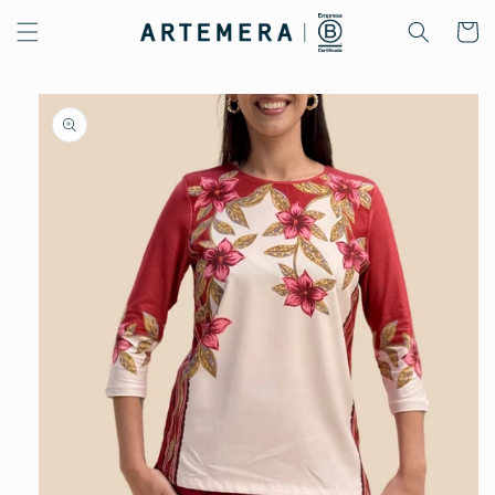
Ir
directamente
Carrito
al contenido
Ir
directamente
a la
información
del producto