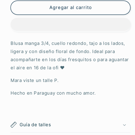
3/4
3/4
Daniela
Daniela
Agregar al carrito
Blusa manga 3/4, cuello redondo, tajo a los lados,
ligera y con diseño floral de fondo. Ideal para
acompañarte en los días fresquitos o para aguantar
el aire en 16 de la ofi
♥︎
Mara viste un talle P.
H
echo en Paraguay con mucho amor.
Guía de talles