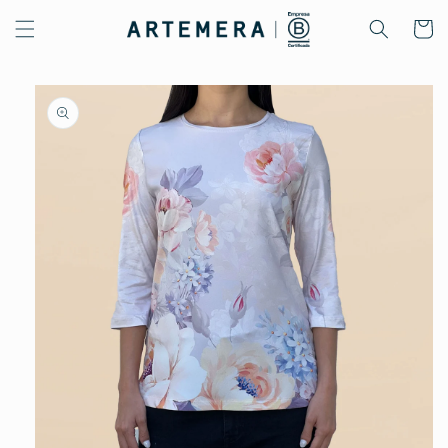
Ir
directamente
Carrito
al contenido
Ir
directamente
a la
información
del producto