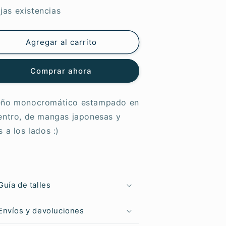
ara
para
jas existencias
rtemera
Artemera
riel
Ariel
Agregar al carrito
Comprar ahora
eño monocromático estampado en
centro, de mangas japonesas y
s a los lados :)
Guía de talles
Envíos y devoluciones