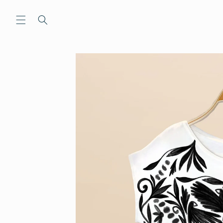
Ir
directamente
al contenido
Ir
directamente
a la
información
del producto