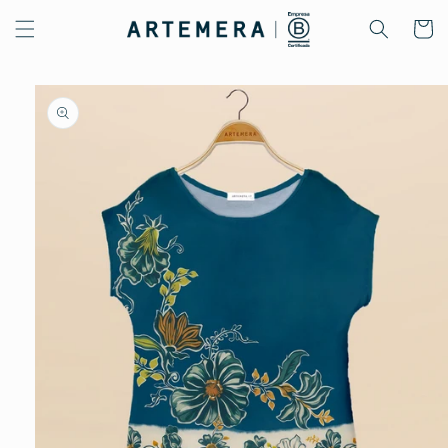
Ir
directamente
Carrito
al contenido
Ir
directamente
a la
información
del producto