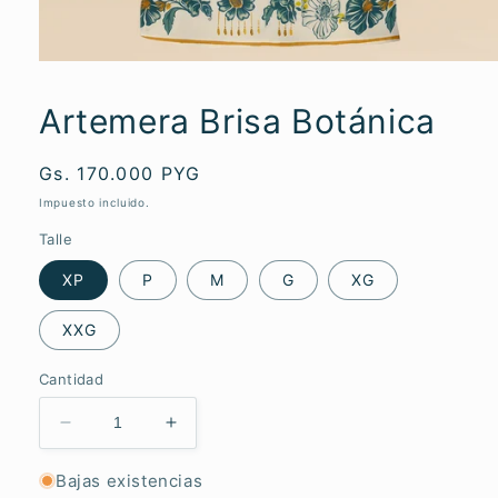
Abrir
elemento
multimedia
Artemera Brisa Botánica
1
en
una
ventana
Precio
Gs. 170.000 PYG
modal
habitual
Impuesto incluido.
Talle
XP
P
M
G
XG
XXG
Cantidad
Reducir
Aumentar
cantidad
cantidad
para
para
Bajas existencias