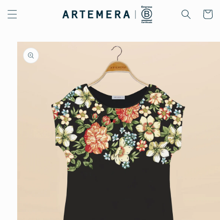
Ir
directamente
Carrito
al contenido
Ir
directamente
a la
información
del producto