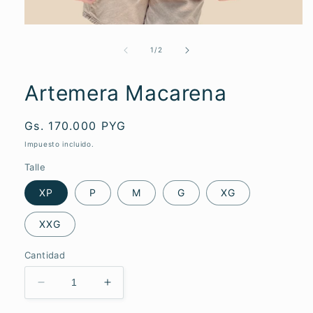
Abrir
elemento
multimedia
de
1
/
2
1
en
una
Artemera Macarena
ventana
modal
Precio
Gs. 170.000 PYG
habitual
Impuesto incluido.
Talle
XP
P
M
G
XG
XXG
Cantidad
Reducir
Aumentar
cantidad
cantidad