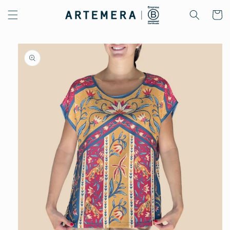
Ir
directamente
Carrito
al contenido
Ir
directamente
a la
información
del producto