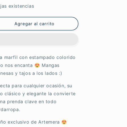
ara
para
jas existencias
rtemera
Artemera
aya
Maya
Agregar al carrito
sa marfil con estampado colorido
o nos encanta 😍 Mangas
nesas y tajos a los lados :)
ecta para cualquier ocasión, su
lo clásico y elegante la convierte
una prenda clave en todo
rdarropa.
eño exclusivo de Artemera 😍