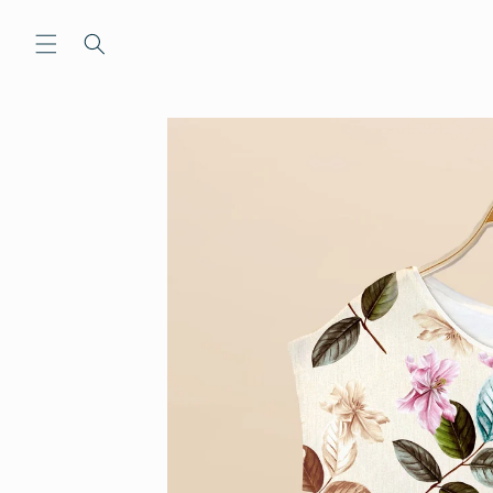
Ir
directamente
al contenido
Ir
directamente
a la
información
del producto