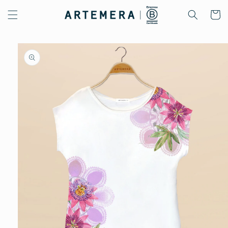
Ir
directamente
Carrito
al contenido
Ir
directamente
a la
información
del producto