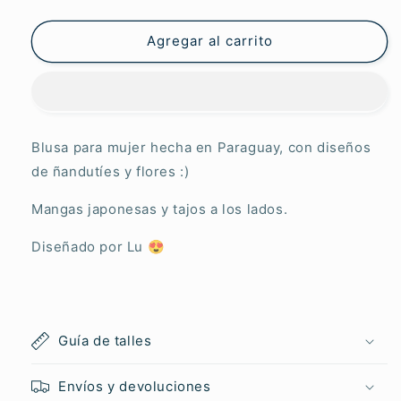
Artemera
Artemera
Mburukuja
Mburukuja
Rosa
Rosa
Agregar al carrito
Blusa para mujer hecha en Paraguay, con diseños
de ñandutíes y flores :)
Mangas japonesas y tajos a los lados.
Diseñado por Lu
😍
Guía de talles
Envíos y devoluciones