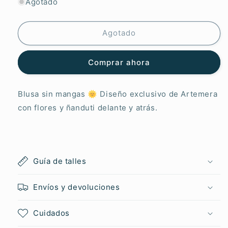
para
para
Agotado
Artemera
Artemera
Sin
Sin
Mangas
Mangas
Agotado
Amatista
Amatista
Comprar ahora
Blusa sin mangas
🌞 Diseño exclusivo de Artemera
con
flores y ñanduti delante y atrás.
Guía de talles
Envíos y devoluciones
Cuidados