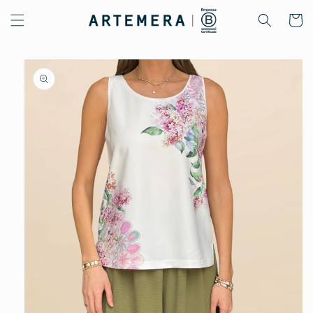
Ir
directamente
Carrito
al contenido
Ir
directamente
a la
información
del producto