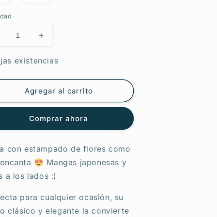
agotada
agotada
o
o
no
no
idad
disponible
disponible
educir
Aumentar
antidad
cantidad
ara
para
jas existencias
rtemera
Artemera
infonía
Sinfonía
e
de
Agregar al carrito
étalos
Pétalos
Comprar ahora
sa con estampado de flores como
 encanta 😍 Mangas japonesas y
s a los lados :)
ecta para cualquier ocasión, su
lo clásico y elegante la convierte