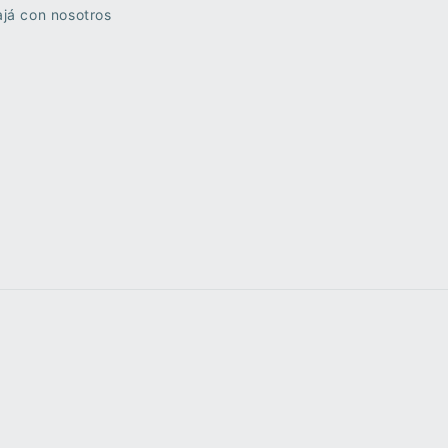
já con nosotros
Formas
de