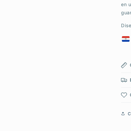
en 
gua
Dis
C