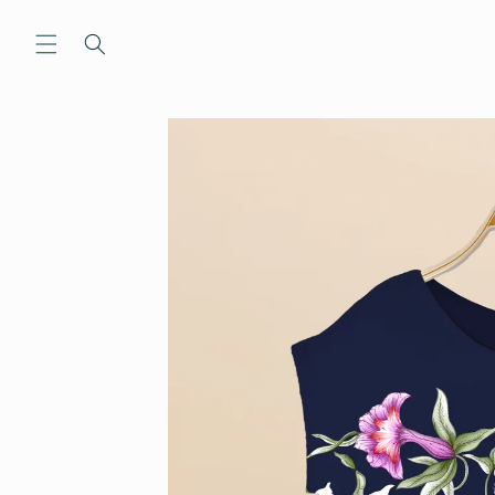
Ir
directamente
al contenido
Ir
directamente
a la
información
del producto