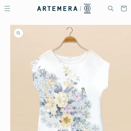
Ir
directamente
Carrito
al contenido
Ir
directamente
a la
información
del producto