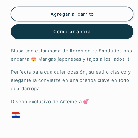
Artemera
Artemera
Sutil
Sutil
Armonía
Armonía
Agregar al carrito
Comprar ahora
Blusa con estampado de flores entre ñandutíes nos
encanta 😍 Mangas japonesas y tajos a los lados :)
Perfecta para cualquier ocasión, su estilo clásico y
elegante la convierte en una prenda clave en todo
guardarropa.
Diseño exclusivo de Artemera 💕