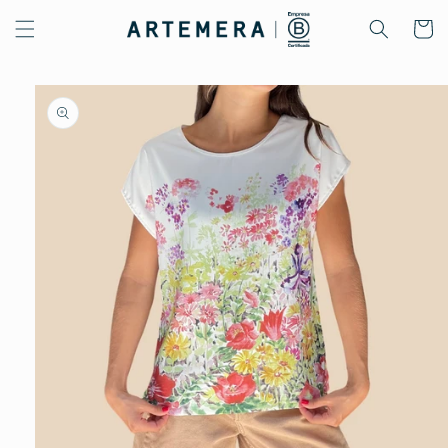
Ir
directamente
Carrito
al contenido
Ir
directamente
a la
información
del producto