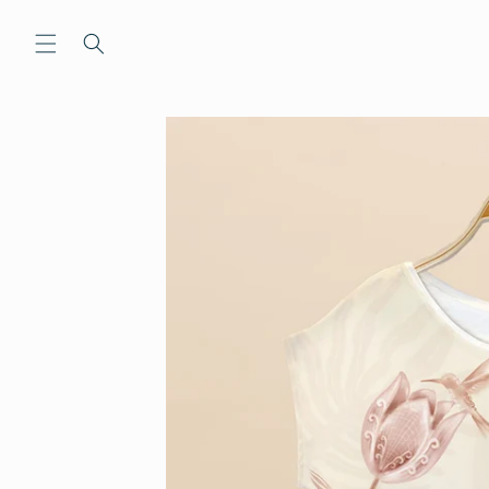
Ir
directamente
al contenido
Ir
directamente
a la
información
del producto