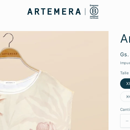
A
Pre
Gs.
hab
Impue
Talle
X
X
Cant
R
c