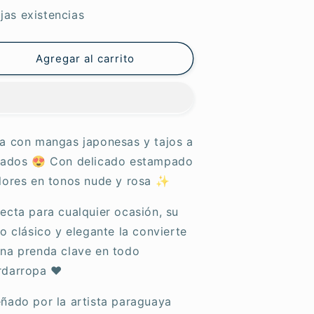
ara
para
jas existencias
rtemera
Artemera
innia
Zinnia
Agregar al carrito
sa con mangas japonesas y tajos a
 lados 😍 Con delicado estampado
flores en tonos nude y rosa ✨
ecta para cualquier ocasión, su
lo clásico y elegante la convierte
una prenda clave en todo
rdarropa ❤
ñado por la artista paraguaya