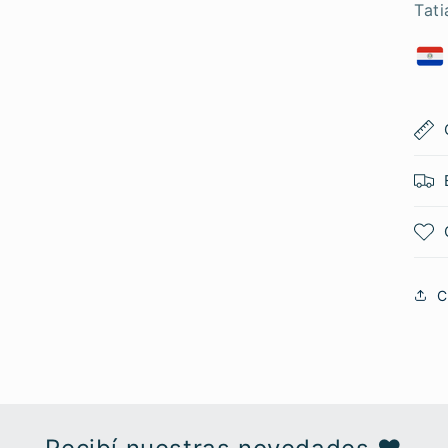
Tat
C