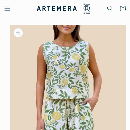
Ir
directamente
Carrito
al contenido
Ir
directamente
a la
información
del producto