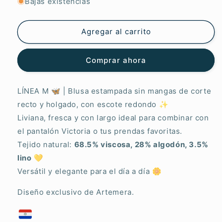
para
para
Bajas existencias
Blusa
Blusa
Victoria
Victoria
Aroma
Aroma
Agregar al carrito
Citrico
Citrico
Comprar ahora
LÍNEA M 🦋 | Blusa estampada sin mangas de corte
recto y holgado, con escote redondo ✨
Liviana, fresca y con largo ideal para combinar con
el pantalón Victoria o tus prendas favoritas.
Tejido natural:
68.5% viscosa, 28% algodón, 3.5%
lino
💛
Versátil y elegante para el día a día 🌼
Diseño exclusivo de Artemera.