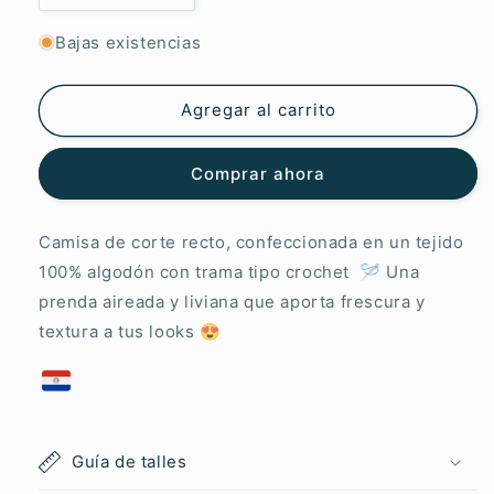
cantidad
cantidad
para
para
Bajas existencias
Camisa
Camisa
Celeste
Celeste
Tejida
Tejida
Agregar al carrito
Comprar ahora
Camisa de corte recto, confeccionada en un tejido
100% algodón con trama tipo crochet 🪡 Una
prenda aireada y liviana que aporta frescura y
textura a tus looks 😍
Guía de talles