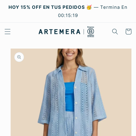
Ir
directamente
HOY 15% OFF EN TUS PEDIDOS 🥳
—
Termina En
al contenido
00:15:19
Carrito
Ir
directamente
a la
información
del producto