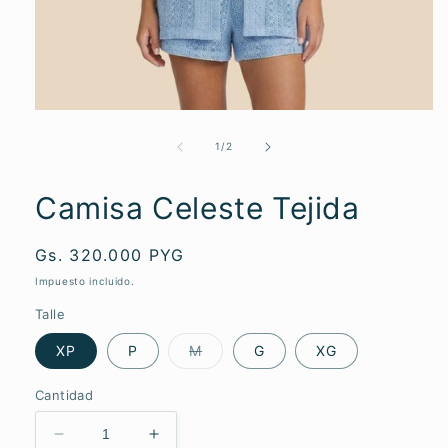
Abrir
elemento
multimedia
de
1
/
2
1
en
una
Camisa Celeste Tejida
ventana
modal
Precio
Gs. 320.000 PYG
habitual
Impuesto incluido.
Talle
Variante
XP
P
M
G
XG
agotada
o
no
Cantidad
disponible
Reducir
Aumentar