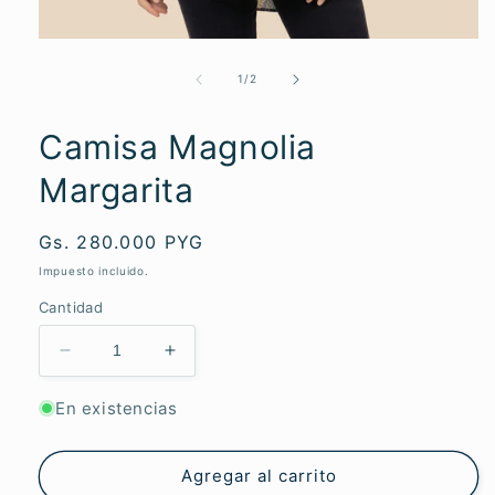
Abrir
elemento
multimedia
de
1
/
2
1
en
una
Camisa Magnolia
ventana
modal
Margarita
Precio
Gs. 280.000 PYG
habitual
Impuesto incluido.
Cantidad
Reducir
Aumentar
cantidad
cantidad
para
para
En existencias
Camisa
Camisa
Magnolia
Magnolia
Margarita
Margarita
Agregar al carrito