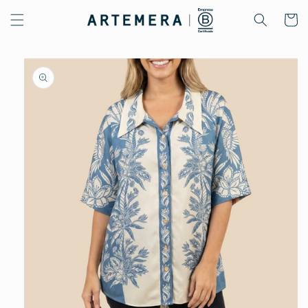
Ir
directamente
Carrito
al contenido
Ir
directamente
a la
información
del producto