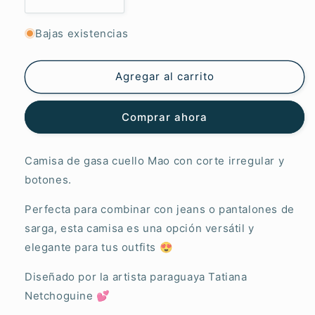
Reducir
Aumentar
cantidad
cantidad
para
para
Bajas existencias
Camisa
Camisa
Mao
Mao
Canto
Canto
Agregar al carrito
Paraguayo
Paraguayo
Comprar ahora
Camisa de gasa cuello Mao con corte irregular y
botones.
Perfecta para combinar con jeans o pantalones de
sarga, esta camisa es una opción versátil y
elegante para tus outfits 😍
Diseñado por la artista paraguaya Tatiana
Netchoguine 💕