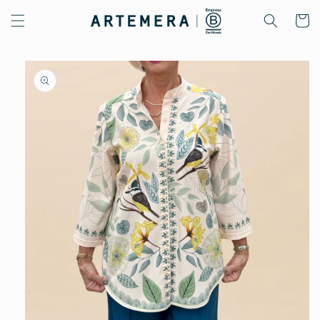
Ir
directamente
Carrito
al contenido
Ir
directamente
a la
información
del producto