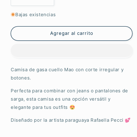
Reducir
Aumentar
cantidad
cantidad
para
para
Bajas existencias
Camisa
Camisa
Mao
Mao
Sombra
Sombra
Agregar al carrito
Botánica
Botánica
Camisa de gasa cuello Mao con corte irregular y
botones.
Perfecta para combinar con jeans o pantalones de
sarga, esta camisa es una opción versátil y
elegante para tus outfits 😍
Diseñado por la artista paraguaya Rafaella Pecci 💕