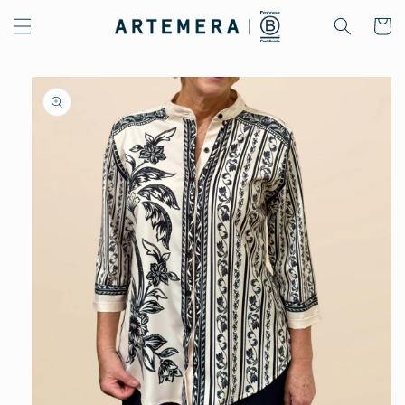
Ir
directamente
Carrito
al contenido
Ir
directamente
a la
información
del producto