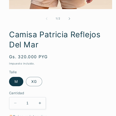
Abrir
elemento
multimedia
de
1
/
2
1
en
una
Camisa Patricia Reflejos
ventana
modal
Del Mar
Precio
Gs. 320.000 PYG
habitual
Impuesto incluido.
Talle
M
XG
Cantidad
Reducir
Aumentar
cantidad
cantidad