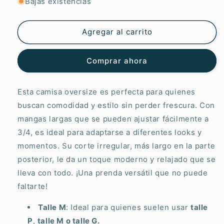
para
para
Bajas existencias
Camisa
Camisa
Patricia
Patricia
Reflejos
Reflejos
Agregar al carrito
Del
Del
Mar
Mar
Comprar ahora
Esta camisa oversize es perfecta para quienes
buscan comodidad y estilo sin perder frescura. Con
mangas largas que se pueden ajustar fácilmente a
3/4, es ideal para adaptarse a diferentes looks y
momentos. Su corte irregular, más largo en la parte
posterior, le da un toque moderno y relajado que se
lleva con todo. ¡Una prenda versátil que no puede
faltarte!
Talle M
: Ideal para quienes suelen usar
talle
P
,
talle M o talle G.