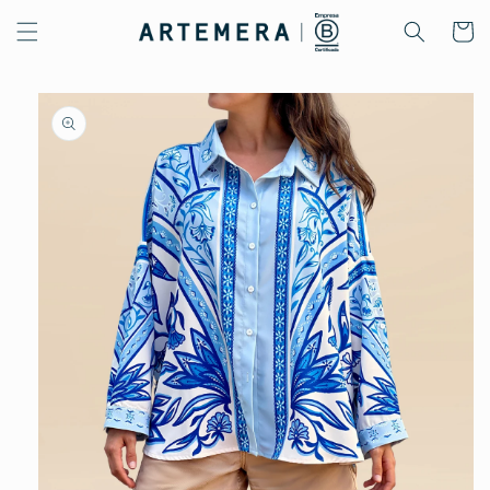
Ir
directamente
Carrito
al contenido
Ir
directamente
a la
información
del producto