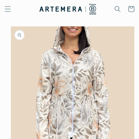
Ir
directamente
Carrito
al contenido
Ir
directamente
a la
información
del producto