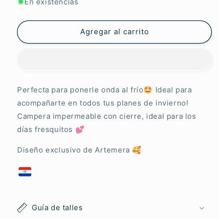
para
para
En existencias
Campera
Campera
Francesca
Francesca
Bahía
Bahía
Agregar al carrito
Dorada
Dorada
Perfecta para ponerle onda al frío
🤩
Ideal para
acompañarte en todos tus planes de invierno!
Campera impermeable con cierre, ideal para los
días fresquitos 💕
Diseño exclusivo de Artemera 🥰
Guía de talles