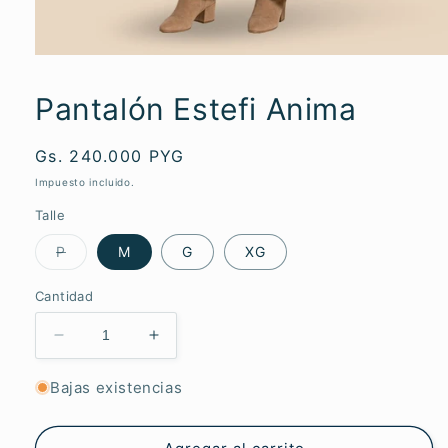
Abrir
elemento
multimedia
Pantalón Estefi Anima
1
en
una
ventana
Precio
Gs. 240.000 PYG
modal
habitual
Impuesto incluido.
Talle
Variante
P
M
G
XG
agotada
o
no
Cantidad
disponible
Reducir
Aumentar
cantidad
cantidad
para
para
Bajas existencias
Pantalón
Pantalón
Estefi
Estefi