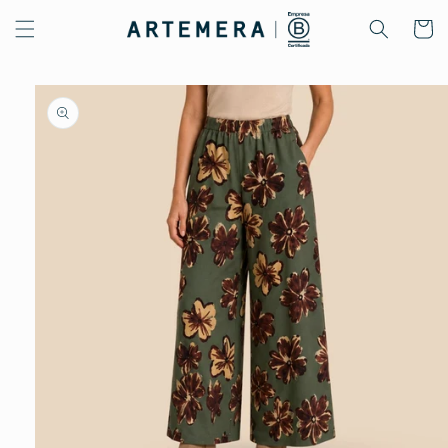
Ir
directamente
Carrito
al contenido
Ir
directamente
a la
información
del producto