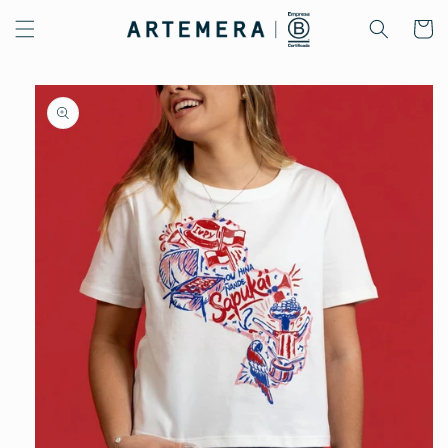
Ir
directamente
Carrito
al contenido
Ir
directamente
a la
información
del producto