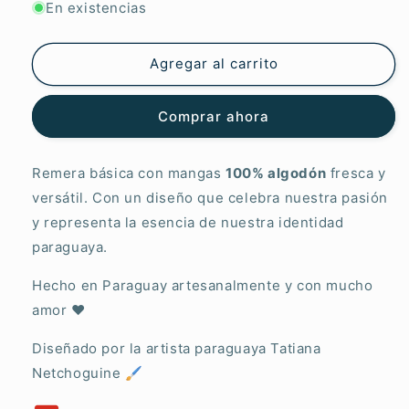
para
para
En existencias
Remera
Remera
Guapa
Guapa
Sapukai
Sapukai
Agregar al carrito
Comprar ahora
Remera básica con mangas
100% algodón
fresca y
versátil.
Con un diseño que celebra nuestra pasión
y representa la esencia de nuestra identidad
paraguaya.
Hecho en Paraguay artesanalmente y con mucho
amor ❤
Diseñado por la artista paraguaya Tatiana
Netchoguine 🖌