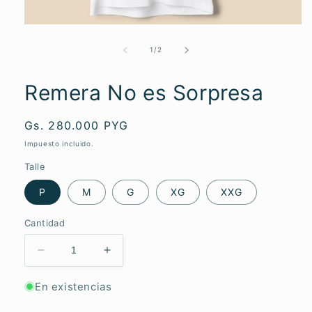
Abrir
elemento
multimedia
de
1
/
2
1
en
una
Remera No es Sorpresa
ventana
modal
Precio
Gs. 280.000 PYG
habitual
Impuesto incluido.
Talle
P
M
G
XG
XXG
Cantidad
Reducir
Aumentar
cantidad
cantidad
para
para
En existencias
Remera
Remera