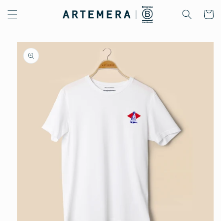
Ir
directamente
Carrito
al contenido
Ir
directamente
a la
información
del producto