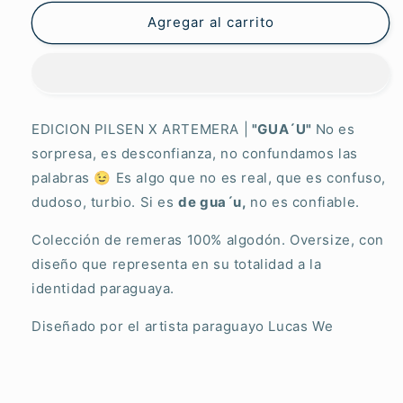
No
No
es
es
Agregar al carrito
Sorpresa
Sorpresa
EDICION PILSEN X ARTEMERA |
"GUA´U"
No es
sorpresa, es desconfianza, no confundamos las
palabras 😉 Es algo que no es real, que es confuso,
dudoso, turbio. Si es
de gua´u,
no es confiable.
Colección de remeras 100% algodón. Oversize, con
diseño que representa en su totalidad a la
identidad paraguaya.
Diseñado por el artista paraguayo Lucas We