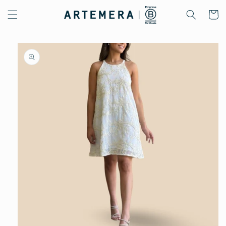
Ir
directamente
Carrito
al contenido
Ir
directamente
a la
información
del producto