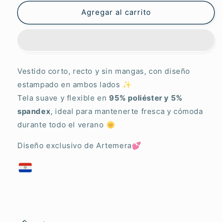
Lucy
Lucy
Ariel
Ariel
Agregar al carrito
Vestido corto, recto y sin mangas, con diseño
estampado en ambos lados ✨
Tela suave y flexible en
95% poliéster y 5%
spandex
, ideal para mantenerte fresca y cómoda
durante todo el verano 🌞
Diseño exclusivo de Artemera💕