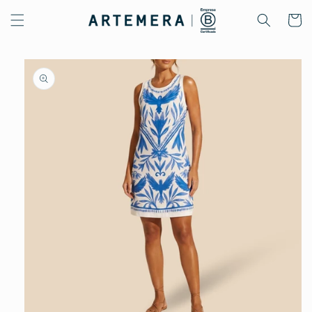
Ir
directamente
Carrito
al contenido
Ir
directamente
a la
información
del producto